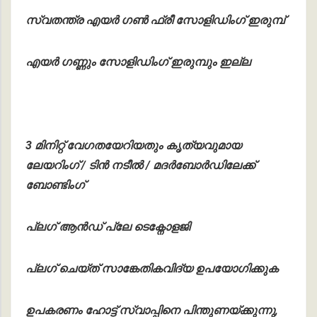
സ്വതന്ത്ര എയർ ഗൺ ഫ്രീ സോളിഡിംഗ് ഇരുമ്പ്
എയർ ഗണ്ണും സോളിഡിംഗ് ഇരുമ്പും ഇല്ല
3 മിനിറ്റ് വേഗതയേറിയതും കൃത്യവുമായ
ലേയറിംഗ് / ടിൻ നടീൽ / മദർബോർഡിലേക്ക്
ബോണ്ടിംഗ്
പ്ലഗ് ആൻഡ് പ്ലേ ടെക്നോളജി
പ്ലഗ് ചെയ്ത് സാങ്കേതികവിദ്യ ഉപയോഗിക്കുക
ഉപകരണം ഹോട്ട് സ്വാപ്പിനെ പിന്തുണയ്ക്കുന്നു,