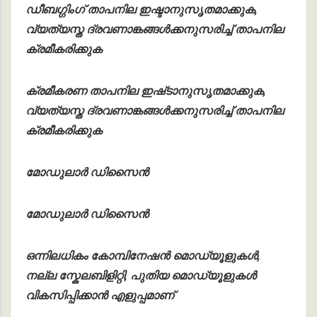
ഡീബഗ്ഗിംഗ് താപനില ഇഷ്ടാനുസൃതമാക്കുക,
വ്യത്യസ്ത ദ്രവണാങ്കങ്ങൾക്കനുസരിച്ച് താപനില
ക്രമീകരിക്കുക
ക്രമീകരണ താപനില ഇഷ്‌ടാനുസൃതമാക്കുക,
വ്യത്യസ്ത ദ്രവണാങ്കങ്ങൾക്കനുസരിച്ച് താപനില
ക്രമീകരിക്കുക
മോഡുലാർ ഡിസൈൻ
മോഡുലാർ ഡിസൈൻ
ഒന്നിലധികം കോമ്പിനേഷൻ മൊഡ്യൂളുകൾ,
നല്ല സ്കേലബിളിറ്റി, പുതിയ മൊഡ്യൂളുകൾ
വികസിപ്പിക്കാൻ എളുപ്പമാണ്