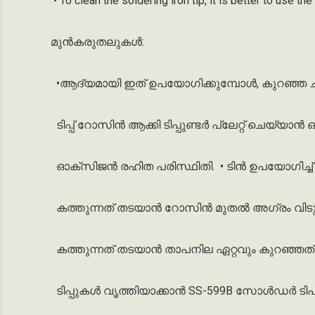
• To clean the soldering iron tip, it is better to use t
മുൻകരുതലുകൾ
:
•
ആദ്യമായി
ഇത്
ഉപയോഗിക്കുമ്പോൾ
,
കുറഞ്ഞ
ടിപ്പ്
റോസിൻ
ആക്കി
ടിപ്പുണ്ടർ
പ്ലേറ്റ്
ചെയ്യാൻ
ഒ
ഓക്സിജൻ
രഹിത
പരിസ്ഥിതി
.
•
ടിൻ
ഉപയോഗിച്ച്
കത്തുന്നത്
തടയാൻ
റോസിൻ
മുതൽ
അഗ്രം
വിട
കത്തുന്നത്
തടയാൻ
താപനില
ഏറ്റവും
കുറഞ്ഞത്
ടിപ്പുകൾ
വൃത്തിയാക്കാൻ
SS-599B
സോൾഡർ
ടിപ