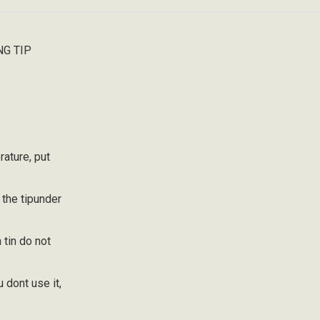
NG TIP
rature, put
 the tipunder
 tin do not
u dont use it,