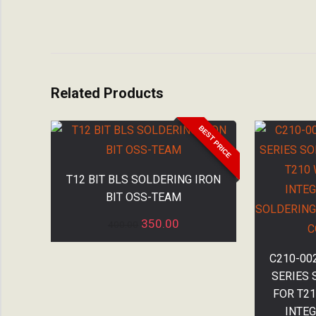
Related Products
BEST PRICE
T12 BIT BLS SOLDERING IRON
BIT OSS-TEAM
350.00
400.00
C210-00
SERIES 
FOR T2
INTEG