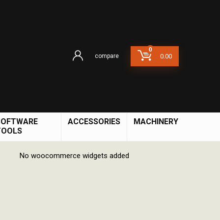
0
compare
0.00
SOFTWARE
ACCESSORIES
MACHINERY
TOOLS
No woocommerce widgets added