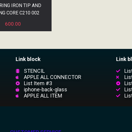
RING IRON TIP AND
NG CORE C210 002
600.00
Link block
Link b
STENCIL
Lis
APPLE ALL CONNECTOR
Lis
List Item #3
Lis
iphone-back-glass
Lis
APPLE ALL ITEM
Lis