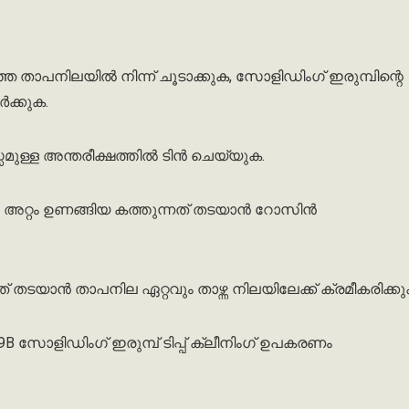
്ഞ
താപനിലയിൽ
നിന്ന്
ചൂടാക്കുക
,
സോളിഡിംഗ്
ഇരുമ്പിന്റെ
ർക്കുക
.
സമുള്ള
അന്തരീക്ഷത്തിൽ
ടിൻ
ചെയ്യുക
.
അറ്റം
ഉണങ്ങിയ
കത്തുന്നത്
തടയാൻ
റോസിൻ
ത്
തടയാൻ
താപനില
ഏറ്റവും
താഴ്ന്ന
നിലയിലേക്ക്
ക്രമീകരിക്ക
99B
സോളിഡിംഗ്
ഇരുമ്പ്
ടിപ്പ്
ക്ലീനിംഗ്
ഉപകരണം