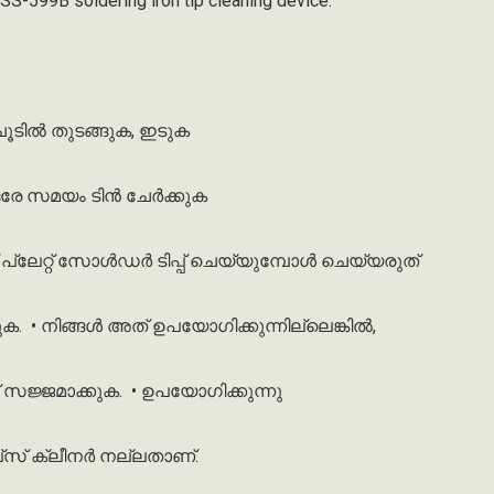
he SS-599B soldering iron tip cleaning device.
ചൂടിൽ
തുടങ്ങുക
,
ഇടുക
രേ
സമയം
ടിൻ
ചേർക്കുക
പ്ലേറ്റ്
സോൾഡർ
ടിപ്പ്
ചെയ്യുമ്പോൾ
ചെയ്യരുത്
ുക
.
•
നിങ്ങൾ
അത്
ഉപയോഗിക്കുന്നില്ലെങ്കിൽ
,
സജ്ജമാക്കുക
.
•
ഉപയോഗിക്കുന്നു
്‌സ്
ക്ലീനർ
നല്ലതാണ്
.