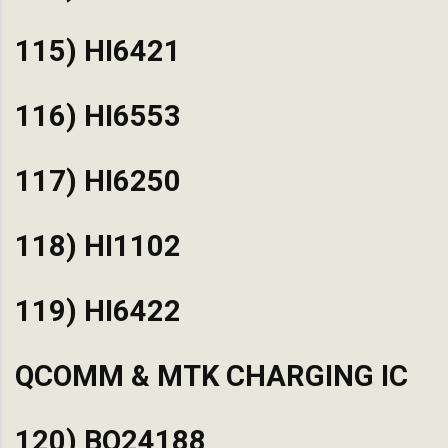
115) HI6421
116) HI6553
117) HI6250
118) HI1102
119) HI6422
QCOMM & MTK CHARGING IC
120) BQ24188