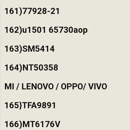
161)77928-21
162)u1501 65730aop
163)SM5414
164)NT50358
MI / LENOVO / OPPO/ VIVO
165}TFA9891
166)MT6176V