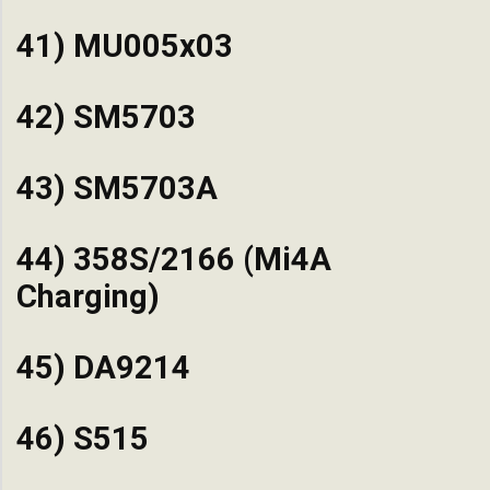
41) MU005x03
42) SM5703
43) SM5703A
44) 358S/2166 (Mi4A
Charging)
45) DA9214
46) S515