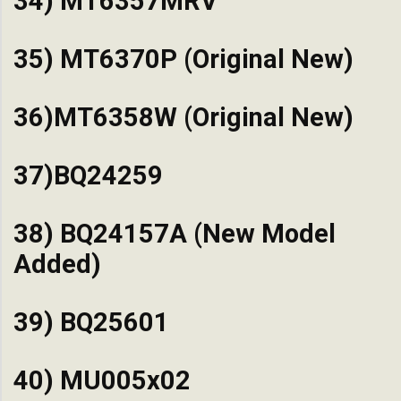
34) MT6357MRV
35) MT6370P (Original New)
36)MT6358W (Original New)
37)BQ24259
38) BQ24157A (New Model
Added)
39) BQ25601
40) MU005x02