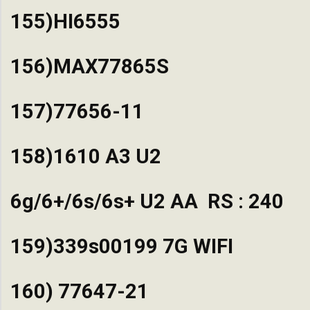
155)HI6555
156)MAX77865S
157)77656-11
158)1610 A3 U2
6g/6+/6s/6s+ U2 AA ₹ RS : 240
159)339s00199 7G WIFI
160) 77647-21