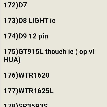
172)D7
173)D8 LIGHT ic
174)D9 12 pin
175)GT915L thouch ic ( op vi
HUA)
176)WTR1620
177)WTR1625L
178)SR3593S