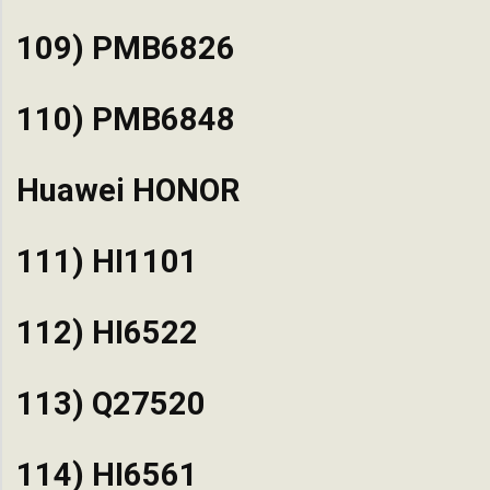
109) PMB6826
110) PMB6848
Huawei HONOR
111) HI1101
112) HI6522
113) Q27520
114) HI6561