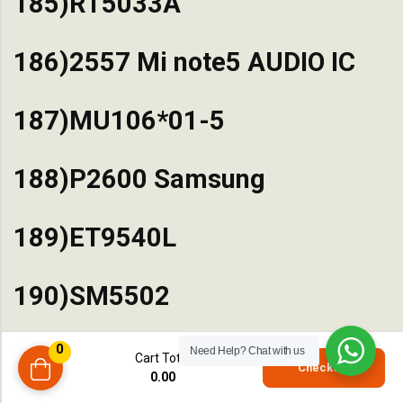
185)RT5033A
186)2557 Mi note5 AUDIO IC
187)MU106*01-5
188)P2600 Samsung
189)ET9540L
190)SM5502
191)NT50358A black
0
Need Help?
Chat with us
Cart Total
0
Checkout
0.00
compare