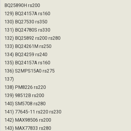
BQ25890H rs200
129) BQ24157A rs160
130) BQ27530 rs350
131) BQ24780S rs330
132) BQ25892 rs200 rs280
133) BQ24261M rs250
134) BQ24259 rs240
135) BQ24157A rs160
136) S2MPS15A0 rs275
137)
138) PM8226 rs220
139) 98512B rs200
140) SM5708 rs280
141) 77645-11 rs220 rs230
142) MAX98506 rs200
143) MAX77833 rs280