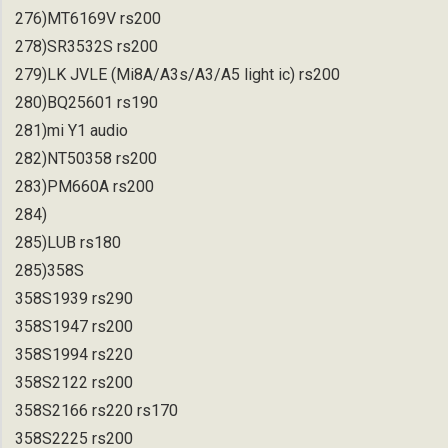
276)MT6169V rs200
278)SR3532S rs200
279)LK JVLE (Mi8A/A3s/A3/A5 light ic) rs200
280)BQ25601 rs190
281)mi Y1 audio
282)NT50358 rs200
283)PM660A rs200
284)
285)LUB rs180
285)358S
358S1939 rs290
358S1947 rs200
358S1994 rs220
358S2122 rs200
358S2166 rs220 rs170
358S2225 rs200