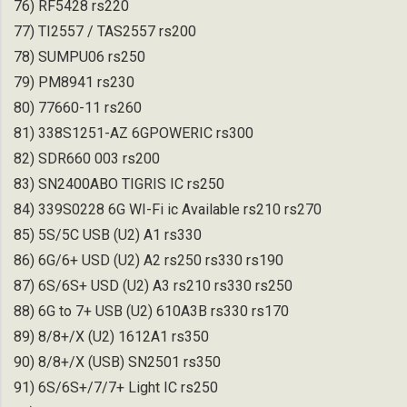
76) RF5428 rs220
77) TI2557 / TAS2557 rs200
78) SUMPU06 rs250
79) PM8941 rs230
80) 77660-11 rs260
81) 338S1251-AZ 6GPOWERIC rs300
82) SDR660 003 rs200
83) SN2400ABO TIGRIS IC rs250
84) 339S0228 6G WI-Fi ic Available rs210 rs270
85) 5S/5C USB (U2) A1 rs330
86) 6G/6+ USD (U2) A2 rs250 rs330 rs190
87) 6S/6S+ USD (U2) A3 rs210 rs330 rs250
88) 6G to 7+ USB (U2) 610A3B rs330 rs170
89) 8/8+/X (U2) 1612A1 rs350
90) 8/8+/X (USB) SN2501 rs350
91) 6S/6S+/7/7+ Light IC rs250