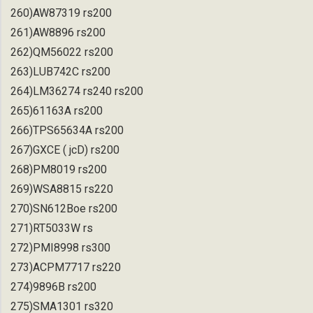
260)AW87319 rs200
261)AW8896 rs200
262)QM56022 rs200
263)LUB742C rs200
264)LM36274 rs240 rs200
265)61163A rs200
266)TPS65634A rs200
267)GXCE ( jcD) rs200
268)PM8019 rs200
269)WSA8815 rs220
270)SN612Boe rs200
271)RT5033W rs
272)PMI8998 rs300
273)ACPM7717 rs220
274)9896B rs200
275)SMA1301 rs320