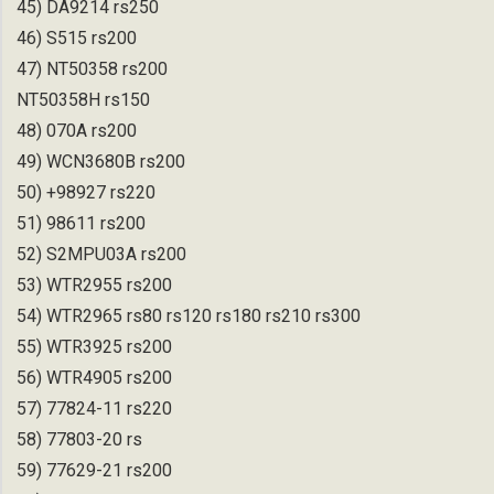
45) DA9214 rs250
46) S515 rs200
47) NT50358 rs200
NT50358H rs150
48) 070A rs200
49) WCN3680B rs200
50) +98927 rs220
51) 98611 rs200
52) S2MPU03A rs200
53) WTR2955 rs200
54) WTR2965 rs80 rs120 rs180 rs210 rs300
55) WTR3925 rs200
56) WTR4905 rs200
57) 77824-11 rs220
58) 77803-20 rs
59) 77629-21 rs200