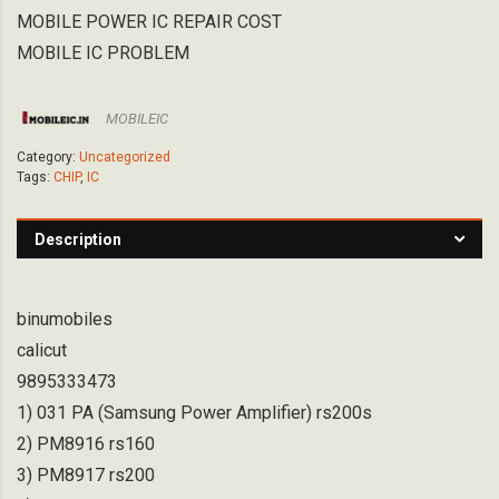
MOBILE POWER IC REPAIR COST
MOBILE IC PROBLEM
MOBILEIC
Category:
Uncategorized
Tags:
CHIP
,
IC
Description
binumobiles
calicut
9895333473
1) 031 PA (Samsung Power Amplifier) rs200s
2) PM8916 rs160
3) PM8917 rs200