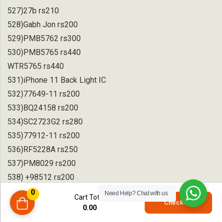
527)27b rs210
528)Gabh Jon rs200
529)PMB5762 rs300
530)PMB5765 rs440
WTR5765 rs440
531)iPhone 11 Back Light IC
532)77649-11 rs200
533)BQ24158 rs200
534)SC2723G2 rs280
535)77912-11 rs200
536)RF5228A rs250
537)PM8029 rs200
538) +98512 rs200
98512B EWX rs200
0
Need Help?
Chat with us
Cart Total
0
Checkout
539)U5600 3372 A2 X Touch IC ORG rs200
0.00
compare
540) SC2723E rs180