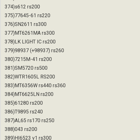
374)s612 rs200
375)77645-61 rs220
376)SN2611 rs300
377)MT6261MA rs300
378)LK LIGHT IC rs200
379)98937 (+98937) rs260
380)7215M-41 rs200
381)SM5720 rs500
382)WTR1605L RS200
383)MT6356W rs440 rs360
384)MT6625LN rs200
385)61280 rs200
386)T9895 rs240
387)AL65 rs170 rs250
388)043 rs200
389)HI6523 v1 rs300