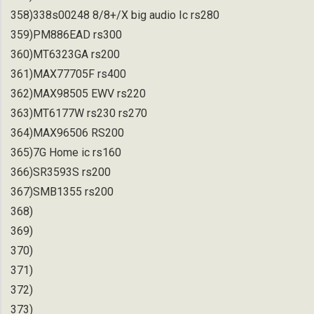
358)338s00248 8/8+/X big audio Ic rs280
359)PM886EAD rs300
360)MT6323GA rs200
361)MAX77705F rs400
362)MAX98505 EWV rs220
363)MT6177W rs230 rs270
364)MAX96506 RS200
365)7G Home ic rs160
366)SR3593S rs200
367)SMB1355 rs200
368)
369)
370)
371)
372)
373)