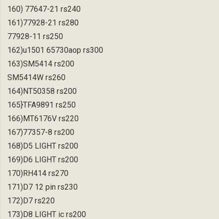
160) 77647-21 rs240
161)77928-21 rs280
77928-11 rs250
162)u1501 65730aop rs300
163)SM5414 rs200
SM5414W rs260
164)NT50358 rs200
165}TFA9891 rs250
166)MT6176V rs220
167)77357-8 rs200
168)D5 LIGHT rs200
169)D6 LIGHT rs200
170)RH414 rs270
171)D7 12 pin rs230
172)D7 rs220
173)D8 LIGHT ic rs200