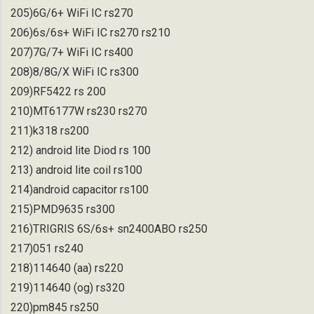
205)6G/6+ WiFi IC rs270
206)6s/6s+ WiFi IC rs270 rs210
207)7G/7+ WiFi IC rs400
208)8/8G/X WiFi IC rs300
209)RF5422 rs 200
210)MT6177W rs230 rs270
211)k318 rs200
212) android lite Diod rs 100
213) android lite coil rs100
214)android capacitor rs100
215)PMD9635 rs300
216)TRIGRIS 6S/6s+ sn2400ABO rs250
217)051 rs240
218)114640 (aa) rs220
219)114640 (og) rs320
220)pm845 rs250