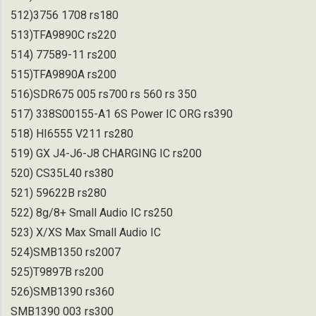
512)3756 1708 rs180
513)TFA9890C rs220
514) 77589-11 rs200
515)TFA9890A rs200
516)SDR675 005 rs700 rs 560 rs 350
517) 338S00155-A1 6S Power IC ORG rs390
518) HI6555 V211 rs280
519) GX J4-J6-J8 CHARGING IC rs200
520) CS35L40 rs380
521) 59622B rs280
522) 8g/8+ Small Audio IC rs250
523) X/XS Max Small Audio IC
524)SMB1350 rs2007
525)T9897B rs200
526)SMB1390 rs360
SMB1390 003 rs300