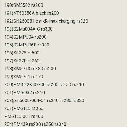
190)SM5502 rs200
191)NT50358A black rs200
192)SN2600B1 xs-xR-max charging rs320
193)S2Mu004X-C rs300
194)S2MPU04 rs200
195)S2MPU06B rs300
196)S527S rs500
197)S527R rs260
198)SM5713 rs380 rs200
199)SM5701 rs170
200)PMI632-502-00 rs200 rs350 rs310
201)PMI8937 rs210
202)pm660L-004-01 rs210 rs280 rs330
203)PM6125 rs350
PM6125 001 rs400
204)PM439 rs230 rs250 rs340