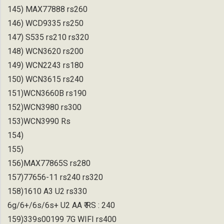
145) MAX77888 rs260
146) WCD9335 rs250
147) S535 rs210 rs320
148) WCN3620 rs200
149) WCN2243 rs180
150) WCN3615 rs240
151)WCN3660B rs190
152)WCN3980 rs300
153)WCN3990 Rs
154)
155)
156)MAX77865S rs280
157)77656-11 rs240 rs320
158)1610 A3 U2 rs330
6g/6+/6s/6s+ U2 AA ₹ RS : 240
159)339s00199 7G WIFI rs400