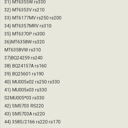
31) MT6355W rs330
32) MT6353V rs210
33) MT6177MV rs250 rs200
34) MT6357MRV rs310
35) MT6370P rs300
36)MT6358W rs320
MT6358VW rs310
37)BQ24259 rs240
38) BQ24157A rs160
39) BQ25601 rs190
40) MU005x02 rs250 rs330
41) MU005x03 rs330
S2MU005*03 rs330
42) SM5703 RS220
43) SM5703A rs220
44) 358S/2166 rs220 rs170