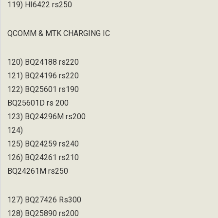
119) HI6422 rs250
QCOMM & MTK CHARGING IC
120) BQ24188 rs220
121) BQ24196 rs220
122) BQ25601 rs190
BQ25601D rs 200
123) BQ24296M rs200
124)
125) BQ24259 rs240
126) BQ24261 rs210
BQ24261M rs250
127) BQ27426 Rs300
128) BQ25890 rs200